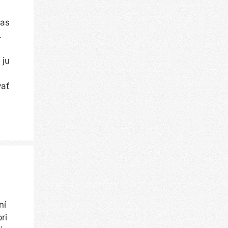
ias
.
 ju
vať
ní
ri