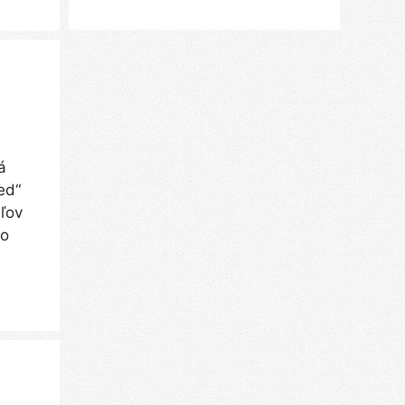
á
ed“
eľov
no