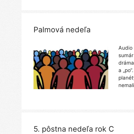
Palmová nedeľa
Audio 
sumár 
dráma 
a „po“
planét
nemali
5. pôstna nedeľa rok C