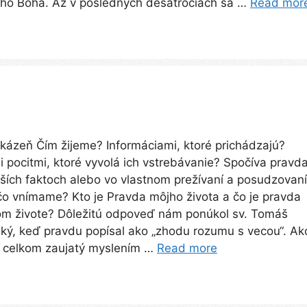
jho Boha. Až v posledných desaťročiach sa …
Read mor
kázeň Čím žijeme? Informáciami, ktoré prichádzajú?
i pocitmi, ktoré vyvolá ich vstrebávanie? Spočíva pravd
ších faktoch alebo vo vlastnom prežívaní a posudzovaní
čo vnímame? Kto je Pravda môjho života a čo je pravda
om živote? Dôležitú odpoveď nám ponúkol sv. Tomáš
ký, keď pravdu popísal ako „zhodu rozumu s vecou“. Ak
k celkom zaujatý myslením …
Read more