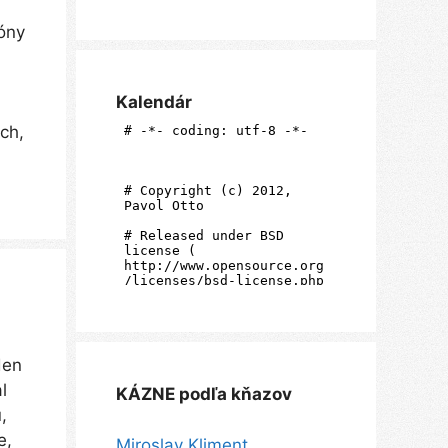
ióny
Kalendár
ch,
den
l
KÁZNE podľa kňazov
,
e,
Miroslav Kliment