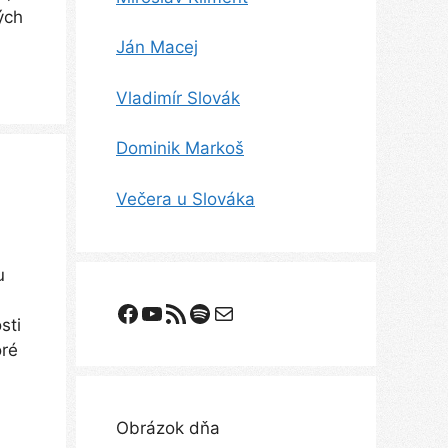
ých
Ján Macej
Vladimír Slovák
Dominik Markoš
Večera u Slováka
u
Facebook
YouTube
Odoberanie RSS
Spotify
E-mail
sti
oré
Obrázok dňa