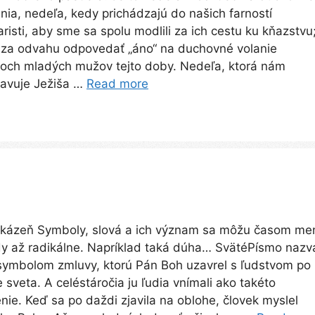
nia, nedeľa, kedy prichádzajú do našich farností
risti, aby sme sa spolu modlili za ich cestu ku kňazstvu
 za odvahu odpovedať „áno“ na duchovné volanie
toch mladých mužov tejto doby. Nedeľa, ktorá nám
tavuje Ježiša …
Read more
 kázeň Symboly, slová a ich význam sa môžu časom men
y až radikálne. Napríklad taká dúha… SvätéPísmo nazv
ymbolom zmluvy, ktorú Pán Boh uzavrel s ľudstvom po
 sveta. A celéstáročia ju ľudia vnímali ako takéto
ie. Keď sa po daždi zjavila na oblohe, človek myslel