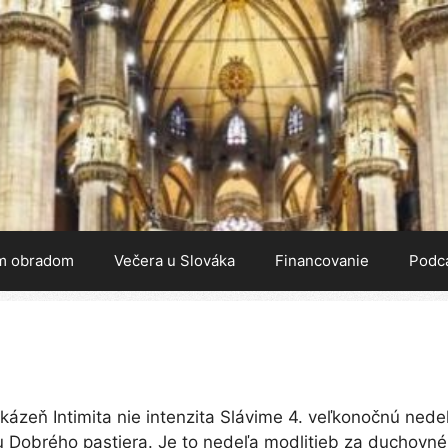
m obradom
Večera u Slováka
Financovanie
Podc
kázeň Intimita nie intenzita Slávime 4. veľkonočnú nede
 Dobrého pastiera. Je to nedeľa modlitieb za duchovné