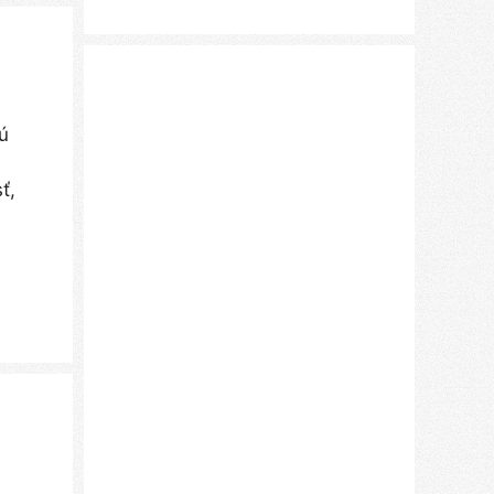
tú
ť,