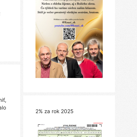
;
iť,
alo
2% za rok 2025