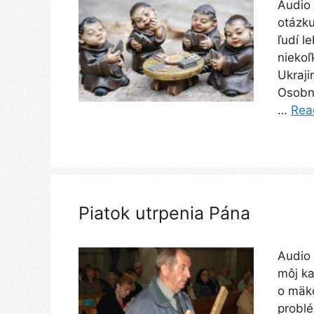
Audio 
otázku
ľudí l
niekoľ
Ukraji
Osobne
…
Rea
Piatok utrpenia Pána
Audio 
môj ka
o mäkč
problé