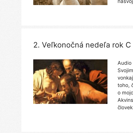
nasvo
2. Veľkonočná nedeľa rok C
Audio 
Svojim
vonkaj
toho, 
o moj
Akvins
člove