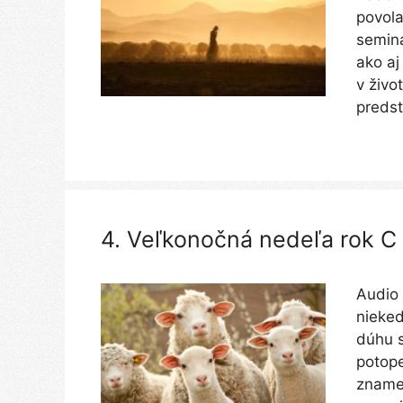
povola
semina
ako aj
v živo
preds
4. Veľkonočná nedeľa rok C
Audio
nieked
dúhu s
potope
znamen