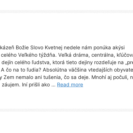
kázeň Božie Slovo Kvetnej nedele nám ponúka akýsi
celého Veľkého týždňa. Veľká dráma, centrálna, kľúčov
dejín celého ľudstva, ktorá tieto dejiny rozdeľuje na „pr
. A čo na to ľudia? Absolútna väčšina vtedajších obyvat
y Zem nemalo ani tušenia, čo sa deje. Mnohí aj počuli, 
 záujem. Iní prišli ako …
Read more