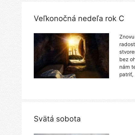
Veľkonočná nedeľa rok C
Znovu 
radost
stvore
bez oh
nám te
patriť
Svätá sobota