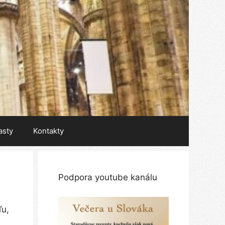
asty
Kontakty
Podpora youtube kanálu
ľu,