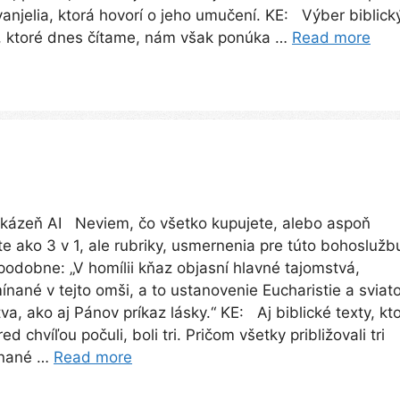
vanjelia, ktorá hovorí o jeho umučení. KE: Výber biblick
, ktoré dnes čítame, nám však ponúka …
Read more
kázeň AI Neviem, čo všetko kupujete, alebo aspoň
e ako 3 v 1, ale rubriky, usmernenia pre túto bohoslužb
podobne: „V homílii kňaz objasní hlavné tajomstvá,
ínané v tejto omši, a to ustanovenie Eucharistie a sviato
va, ako aj Pánov príkaz lásky.“ KE: Aj biblické texty, kt
ed chvíľou počuli, boli tri. Pričom všetky približovali tri
nané …
Read more