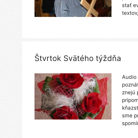
stať e
textov
Štvrtok Svätého týždňa
Audio 
poznát
znejú 
pripom
kňazst
sme pr
spomí