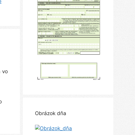
e
a vo
o
Obrázok dňa