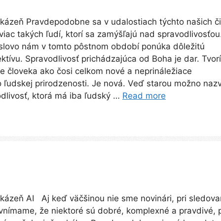
kázeň Pravdepodobne sa v udalostiach týchto našich č
viac takých ľudí, ktorí sa zamýšľajú nad spravodlivosťou
slovo nám v tomto pôstnom období ponúka dôležitú
ktívu. Spravodlivosť prichádzajúca od Boha je dar. Tvorí
e človeka ako čosi celkom nové a neprináležiace
 ľudskej prirodzenosti. Je nová. Veď starou možno naz
dlivosť, ktorá má iba ľudský …
Read more
kázeň AI Aj keď väčšinou nie sme novinári, pri sledova
vnímame, že niektoré sú dobré, komplexné a pravdivé, p