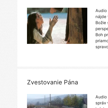
Audio 
nájde 
Božie 
perspe
Boh pr
priamo
spravo
Zvestovanie Pána
Audio 
správ 