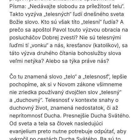
Písma: „Nedávajte slobodu za príležitosť telu“.
Takto vyzýva „telesných“ ľudí dnešného sveta
Božie slovo. Kto sú však títo „telesní“ ľudía? A
prečo sa apoštol Pavol touto výzvou obracia na
poslucháčov Dobrej zvesti? Nie sú telesnými
ľuďmi tí „vonku“ a nás, kresťanov (katolíkov), sa
táto výzva druhého čítania bohoslužby slova
veľmi netýka? Alebo sa týka práve nás?
Čo tu znamená slovo „telo“ a „telesnosť“, lepšie
pochopíme, ak si v Novom zákone všimneme
nie zriedka používaný dvojčlen slov „telesný“
a „duchovný“. Telesnosť v kontexte snahy o
duchovný život, znamená nedostatok, či až
neprítomnosť Ducha. Presnejšie Ducha Svätého.
Od sveta a tela sa človek nasledujúci
evanjelium preto nutne potrebuje odpútať, aby
vykročil po cestách Ducha Svätého. Ba sú to