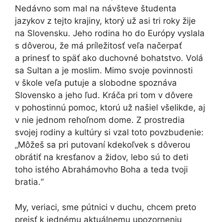
Nedávno som mal na návšteve študenta
jazykov z tejto krajiny, ktorý už asi tri roky žije
na Slovensku. Jeho rodina ho do Európy vyslala
s dôverou, že má príležitosť veľa načerpať
a prinesť to späť ako duchovné bohatstvo. Volá
sa Sultan a je moslim. Mimo svoje povinnosti
v škole veľa putuje a slobodne spoznáva
Slovensko a jeho ľud. Kráča pri tom v dôvere
v pohostinnú pomoc, ktorú už našiel všelikde, aj
v nie jednom rehoľnom dome. Z prostredia
svojej rodiny a kultúry si vzal toto povzbudenie:
„Môžeš sa pri putovaní kdekoľvek s dôverou
obrátiť na kresťanov a židov, lebo sú to deti
toho istého Abrahámovho Boha a teda tvoji
bratia.“
My, veriaci, sme pútnici v duchu, chcem preto
prejsť k jednému aktuálnemu upozorneniu