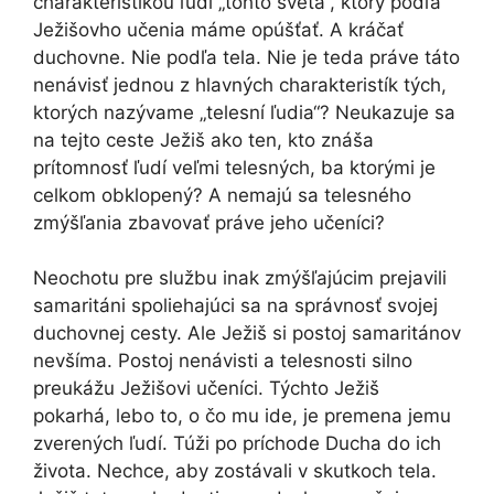
charakteristikou ľudí „tohto sveta“, ktorý podľa
Ježišovho učenia máme opúšťať. A kráčať
duchovne. Nie podľa tela. Nie je teda práve táto
nenávisť jednou z hlavných charakteristík tých,
ktorých nazývame „telesní ľudia“? Neukazuje sa
na tejto ceste Ježiš ako ten, kto znáša
prítomnosť ľudí veľmi telesných, ba ktorými je
celkom obklopený? A nemajú sa telesného
zmýšľania zbavovať práve jeho učeníci?
Neochotu pre službu inak zmýšľajúcim prejavili
samaritáni spoliehajúci sa na správnosť svojej
duchovnej cesty. Ale Ježiš si postoj samaritánov
nevšíma. Postoj nenávisti a telesnosti silno
preukážu Ježišovi učeníci. Týchto Ježiš
pokarhá, lebo to, o čo mu ide, je premena jemu
zverených ľudí. Túži po príchode Ducha do ich
života. Nechce, aby zostávali v skutkoch tela.