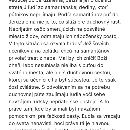
stretajú ľudí zo samaritánskej dediny, ktorí
pútnikov neprijímajú. Podľa samaritánov púť do
Jeruzalema nie je to, čo slúži pre duchovný rast.
Neprijatím osôb smerujúcich na posvätné
miesto židov, odmietajú ich náboženský postoj.
V tejto situácii sa ozvala hrdosť Ježišových
učeníkov a na oplátku chcú na samaritánov
privolať trest z neba. Mal by ich zničiť Boží
oheň, lebo nesúhlasia nie iba s púťou do
svätého mesta, ale ani s duchovnou cestou,
ktorej sa učeníci cítia byť súčasťou. Je to však
čosi zvláštne. S odvolávaním sa na potrebu
duchovnej púte zaujímajú ľudia voči sebe
navzájom ľudsky nepriateľské postoje. A to
práve tam, kde by si mali byť navzájom
pomocníkmi pre ťažkosti cesty. Ľudia sa vracajú
do sveta nenávisti, hoci práve tá je hlavnou