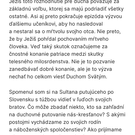
Ježiš toto rozhodnutie pre ducha považuje za
základnú voľbu, ktorej sa majú podriadiť všetky
ostatné. Asi aj preto pokračuje epizóda výzvou
ďalšiemu učeníkovi, aby ho nasledoval
a nestaral sa o mŕtvolu svojho otca. Nie preto,
že by Ježiš pohŕdal pochovaním mŕtveho
človeka. Veď taký skutok označujeme za
čnostné konanie patriace medzi skutky
telesného milosrdenstva. Nie je to pozvanie
zanedbávať dobré konanie, ale je to výzva
nechať ho celkom viesť Duchom Svätým.
Spomenul som si na Sultana putujúceho po
Slovensku s túžbou vidieť v ľuďoch svojich
bratov. Čo môže zbadať niekto, kto sa zahľadní
na duchovné putovanie nás-kresťanov? S akými
postojmi vychádzame zo svojich rodín
a náboženských spoločenstiev? Ako prijímame