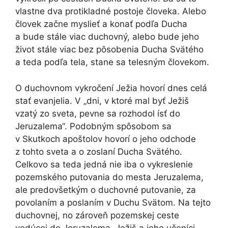
vlastne dva protikladné postoje človeka. Alebo
človek začne myslieť a konať podľa Ducha
a bude stále viac duchovný, alebo bude jeho
život stále viac bez pôsobenia Ducha Svätého
a teda podľa tela, stane sa telesným človekom.
O duchovnom vykročení Ježia hovorí dnes celá
stať evanjelia. V „dni, v ktoré mal byť Ježiš
vzatý zo sveta, pevne sa rozhodol ísť do
Jeruzalema“. Podobným spôsobom sa
v Skutkoch apoštolov hovorí o jeho odchode
z tohto sveta a o zoslaní Ducha Svätého.
Celkovo sa teda jedná nie iba o vykreslenie
pozemského putovania do mesta Jeruzalema,
ale predovšetkým o duchovné putovanie, za
povolaním a poslaním v Duchu Svätom. Na tejto
duchovnej, no zároveň pozemskej ceste
vedúcej do Jeruzalema, Ježiš a jeho učeníci