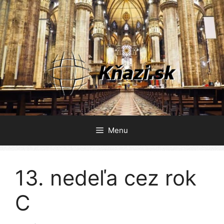
Preskočiť
na
obsah
Menu
13. nedeľa cez rok
C