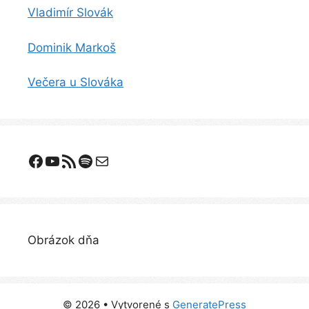
Vladimír Slovák
Dominik Markoš
Večera u Slováka
Facebook
YouTube
Odoberanie RSS
Spotify
E-mail
Obrázok dňa
© 2026
• Vytvorené s
GeneratePress