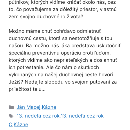
pútnikov, ktorých vidíme kráčať okolo nás, cez
to, čo považujeme za dôležitý priestor, vlastnú
zem svojho duchovného života?
Možno máme chuť pohŕdavo odmietnuť
duchovnú cestu, ktorá sa nestotožňuje s tou
našou. Ba možno nás láka predstava uskutočniť
špeciálnu preventívnu operáciu proti ľuďom,
ktorých vidíme ako nepriateľských a dosiahnuť
ich potrestanie. Ale čo nám o skutkoch
vykonaných na našej duchovnej ceste hovorí
Ježiš? Nedajte slobodu vo svojom putovaní za
príležitosť telu…
Kategórie
Ján Macej
,
Kázne
Značky
13. nedeľa cez rok
,
13. nedeľa cez rok
C
,
Kázne