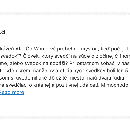
ka
 kázeň AI: Čo Vám prvé prebehne mysľou, keď počujet
„svedok“? Človek, ktorý svedčí na súde o zločine, či ino
me, alebo svedok na sobáši? Pri ostatnom sobáši v naš
ti, kde okrem manželov a oficiálnych svedkov boli len 5
 som si uvedomil aké dôležité miesto majú dvaja ľudia
lne svedčiaci o krásnej a pozitívnej udalosti. Mimochodo
Read more