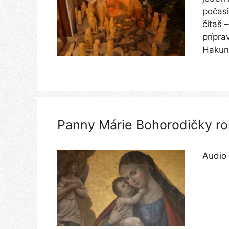
počasi
čítaš 
prípra
Hakun
Panny Márie Bohorodičky ro
Audio