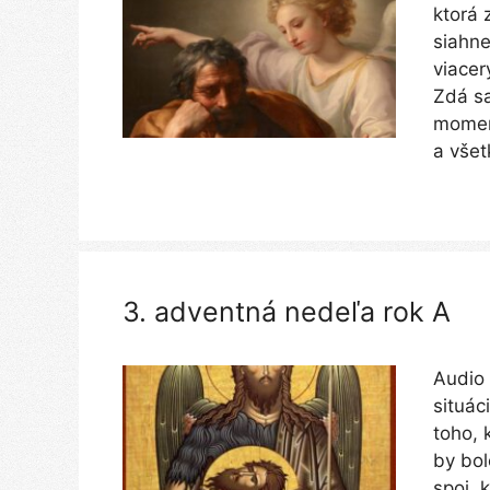
ktorá 
siahne
viacer
Zdá sa
moment
a všet
3. adventná nedeľa rok A
Audio 
situác
toho,
by bol
spoj, 