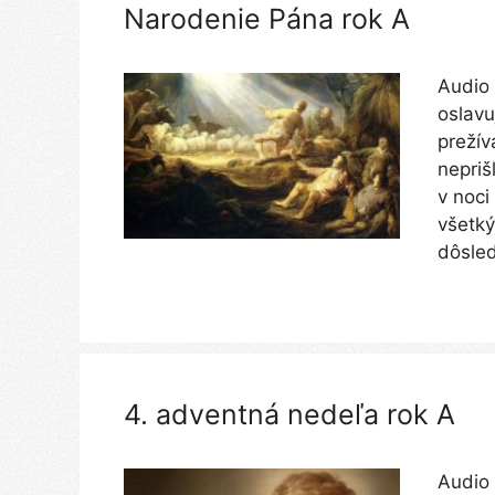
Narodenie Pána rok A
Audio 
oslavu
prežív
nepriš
v noci
všetký
dôsled
4. adventná nedeľa rok A
Audio 