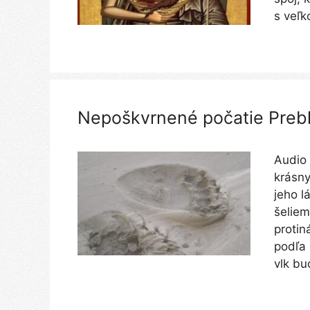
s veľ
Nepoškvrnené počatie Preb
Audio 
krásny
jeho l
šeliem
protin
podľa 
vlk b