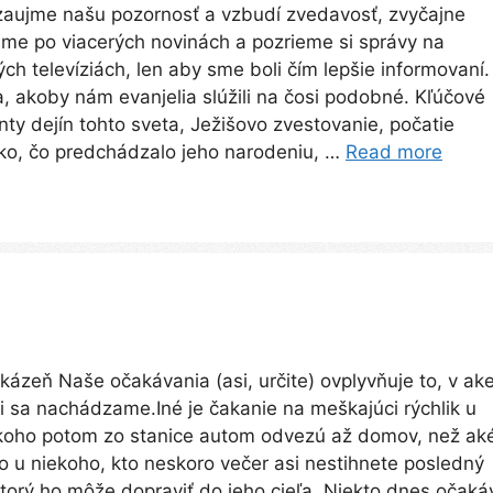
zaujme našu pozornosť a vzbudí zvedavosť, zvyčajne
me po viacerých novinách a pozrieme si správy na
ých televíziách, len aby sme boli čím lepšie informovaní.
, akoby nám evanjelia slúžili na čosi podobné. Kľúčové
y dejín tohto sveta, Ježišovo zvestovanie, počatie
ko, čo predchádzalo jeho narodeniu, …
Read more
kázeň Naše očakávania (asi, určite) ovplyvňuje to, v ake
ii sa nachádzame.Iné je čakanie na meškajúci rýchlik u
 koho potom zo stanice autom odvezú až domov, než ak
o u niekoho, kto neskoro večer asi nestihnete posledný
ktorý ho môže dopraviť do jeho cieľa. Niekto dnes očaká