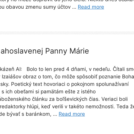
kou obavou zmenu sumy účtov …
Read more
lahoslavenej Panny Márie
kázeň AI: Bolo to len pred 4 dňami, v nedeľu. Čítali sm
 Izaiášov obraz o tom, čo môže spôsobiť poznanie Boha
ásky. Poetický text hovoriaci o pokojnom spolunažívaní
 s ich obeťami si pamätám ešte z istého
áboženského článku za boľševických čias. Veriaci boli
redaktorky hlúpi, keď verili v takéto nemožnosti. Teda ž
ude bývať s baránkom, …
Read more