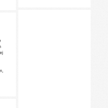
e
m
ej
m,