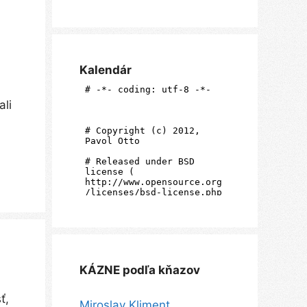
Kalendár
ali
KÁZNE podľa kňazov
ť,
Miroslav Kliment