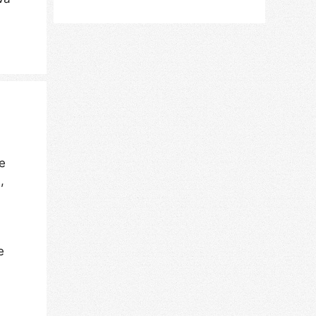
e
,
e