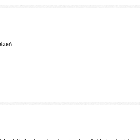
kázeň