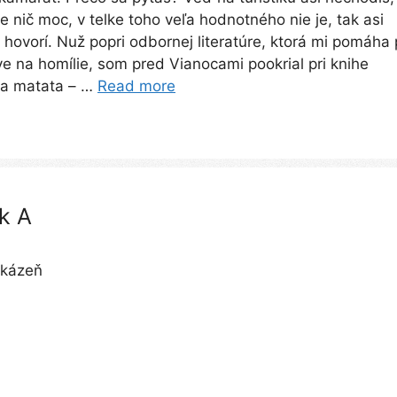
e nič moc, v telke toho veľa hodnotného nie je, tak asi
– hovorí. Nuž popri odbornej literatúre, ktorá mi pomáha 
ve na homílie, som pred Vianocami pookrial pri knihe
a matata – …
Read more
k A
 kázeň