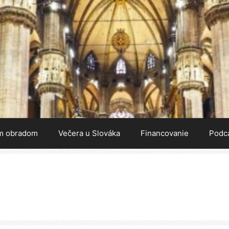
m obradom
Večera u Slováka
Financovanie
Podc