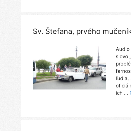
Sv. Štefana, prvého mučení
Audio
slovo 
problé
farnos
ľudia,
oficiá
ich …