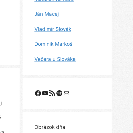
Ján Macej
Vladimír Slovák
Dominik Markoš
Večera u Slováka
Facebook
YouTube
Odoberanie RSS
Spotify
E-mail
j
é
Obrázok dňa
va