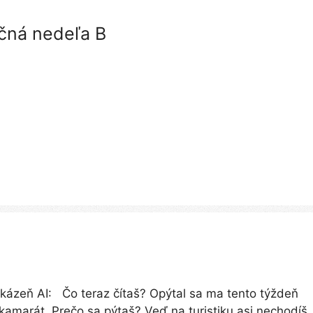
očná nedeľa B
kázeň AI: Čo teraz čítaš? Opýtal sa ma tento týždeň
kamarát. Prečo sa pýtaš? Veď na turistiku asi nechodíš,