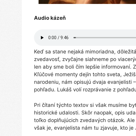
Audio kázeň
Keď sa stane nejaká mimoriadna, dôležitá
zvedavosť, zvyčajne siahneme po viacerýc
len aby sme boli čím lepšie informovaní. 
Kľúčové momenty dejín tohto sveta, Ježiš
narodeniu, nám opisujú dvaja evanjelisti
pohľadu. Lukáš volí rozprávanie z pohľad
Pri čítaní týchto textov si však musíme b
historické udalosti. Skôr naopak, opis u
toľko doplňujúcich zvedavých otázok. Ale 
však je, evanjelista nám tu zjavuje, kto je