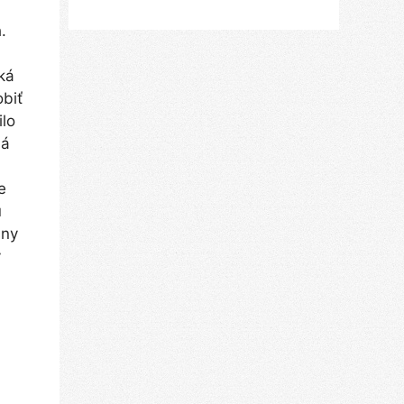
.
ľká
obiť
ilo
má
e
ú
sny
y