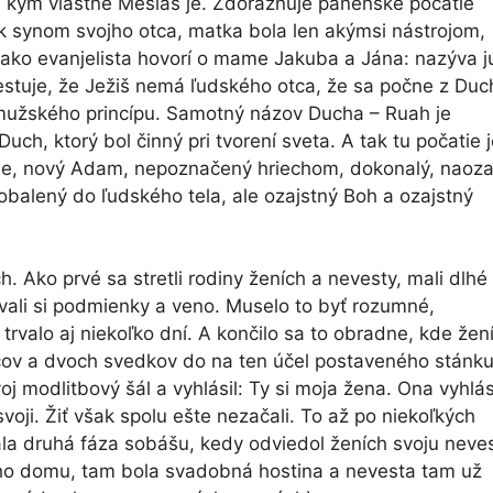
í, kým vlastne Mesiáš je. Zdôrazňuje panenské počatie
ek synom svojho otca, matka bola len akýmsi nástrojom,
 ako evanjelista hovorí o mame Jakuba a Jána: nazýva j
estuje, že Ježiš nemá ľudského otca, že sa počne z Duc
mužského princípu. Samotný názov Ducha – Ruah je
uch, ktorý bol činný pri tvorení sveta. A tak tu počatie 
nie, nový Adam, nepoznačený hriechom, dokonalý, naoza
 obalený do ľudského tela, ale ozajstný Boh a ozajstný
 Ako prvé sa stretli rodiny ženích a nevesty, mali dlhé
li si podmienky a veno. Muselo to byť rozumné,
trvalo aj niekoľko dní. A končilo sa to obradne, kde žen
ičov a dvoch svedkov do na ten účel postaveného stánku
voj modlitbový šál a vyhlásil: Ty si moja žena. Ona vyhlás
 svoji. Žiť však spolu ešte nezačali. To až po niekoľkých
la druhá fáza sobášu, kedy odviedol ženích svoju neve
ojho domu, tam bola svadobná hostina a nevesta tam už