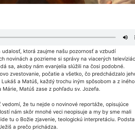
 udalosť, ktorá zaujme našu pozornosť a vzbudí
h novinách a pozrieme si správy na viacerých televíziác
Zdá sa, akoby nám evanjelia slúžili na čosi podobné.
ovo zvestovanie, počatie a všetko, čo predchádzalo jeh
 – Lukáš a Matúš, každý trochu iným spôsobom a z iného
u Márie, Matúš zase z pohľadu sv. Jozefa.
yť vedomí, že tu nejde o novinové reportáže, opisujúce
dalostí nám skôr mnohé veci neopisuje a my by sme mali
ide tu o Božie zjavenie, teologickú interpretáciu. Podst
 Ježiš a prečo prichádza.