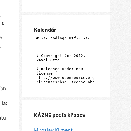
u
ha
Kalendár
je
j
ích
,
ila:
KÁZNE podľa kňazov
stu
Miroslav Kliment