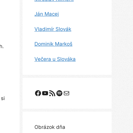
Ján Macej
Vladimír Slovák
Dominik Markoš
h.
Večera u Slováka
Facebook
YouTube
Odoberanie RSS
Spotify
E-mail
 si
Obrázok dňa