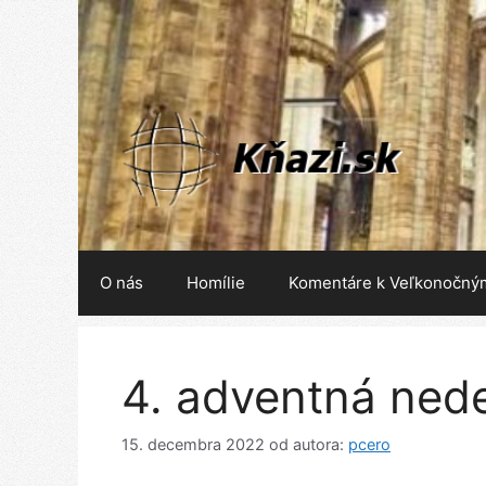
Preskočiť
na
obsah
O nás
Homílie
Komentáre k Veľkonočný
4. adventná nede
15. decembra 2022
od autora:
pcero