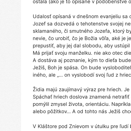
ostala (ako je to opísané v podobenstve
Udalosť opísaná v dnešnom evanjeliu sa
Jozef sa dozvedá o tehotenstve svojej nev
sklamaného, či smutného Jozefa, ktorý by 
nevie, čo urobiť, čo je Božia vôľa, aké j
prepustiť, aby jej dal slobodu, aby ustúpi
Má prijať svoju manželku. nie ako otec di
A dostáva aj poznanie, kým to dieťa bude
Ježiš, Boh je spása. On bude vyslobodite
iného, ale „… on vyslobodí svoj ľud z hriec
Židia majú zaujímavý výraz pre hriech. Je
Spáchať hriech doslova znamená netrafiť ci
pomýlil zmysel života, orientáciu. Naprík
alebo pôžitkov… A od tohto nás Ježiš chc
V Kláštore pod Znievom v útulku pre ľudí