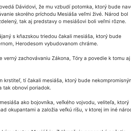
povedá Dávidovi, že mu vzbudí potomka, ktorý bude na
ávanie skorého príchodu Mesiáša veľmi živé. Národ bol
elený, tak aj predstavy o mesiášovi boli veľmi rôzne.
pájaný s kňazskou triedou čakali mesiáša, ktorý bude
hernom, Herodesom vybudovanom chráme.
e verný zachovávaniu Zákona, Tóry a povedie k tomu aj
án krstiteľ, tí čakali mesiáša, ktorý bude nekompromisný
 tak obnoví poriadok.
i mesiáša ako bojovníka, veľkého vojvodu, veliteľa, ktorý
nad okupantami a založia veľkú ríšu, v ktorej im iné náro