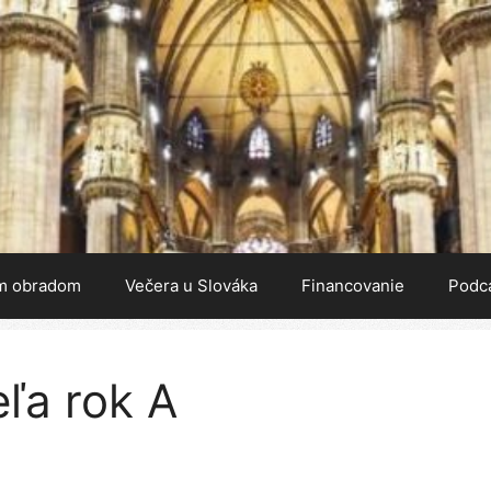
m obradom
Večera u Slováka
Financovanie
Podc
ľa rok A