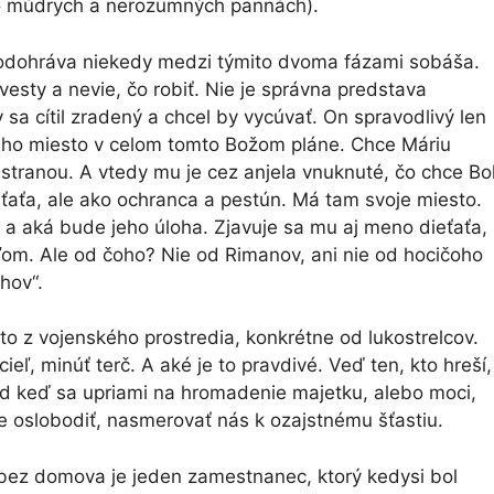
 o múdrych a nerozumných pannách).
 odohráva niekedy medzi týmito dvoma fázami sobáša.
esty a nevie, čo robiť. Nie je správna predstava
sa cítil zradený a chcel by vycúvať. On spravodlivý len
e jeho miesto v celom tomto Božom pláne. Chce Máriu
l stranou. A vtedy mu je cez anjela vnuknuté, čo chce Bo
eťaťa, ale ako ochranca a pestún. Má tam svoje miesto.
 a aká bude jeho úloha. Zjavuje sa mu aj meno dieťaťa,
ľom. Ale od čoho? Nie od Rimanov, ani nie od hocičoho
hov“.
 to z vojenského prostredia, konkrétne od lukostrelcov.
eľ, minúť terč. A aké je to pravdivé. Veď ten, kto hreší,
lad keď sa upriami na hromadenie majetku, alebo moci,
e oslobodiť, nasmerovať nás k ozajstnému šťastiu.
 bez domova je jeden zamestnanec, ktorý kedysi bol