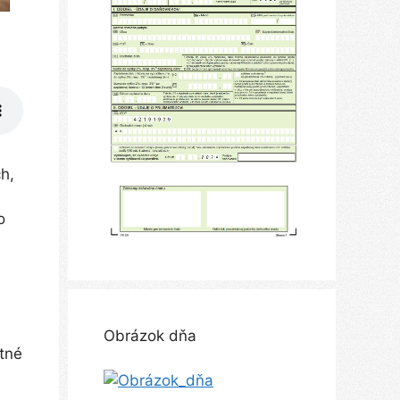
h,
o
Obrázok dňa
atné