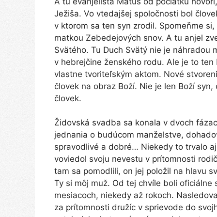
A tu evanjelista Matúš od počiatku hovor
Ježiša. Vo vtedajšej spoločnosti bol člov
v ktorom sa ten syn zrodil. Spomeňme si,
matkou Zebedejových snov. A tu anjel zv
Svätého. Tu Duch Svätý nie je náhradou 
v hebrejčine ženského rodu. Ale je to ten D
vlastne tvoriteľským aktom. Nové stvore
človek na obraz Boží. Nie je len Boží syn,
človek.
Židovská svadba sa konala v dvoch fázach.
jednania o budúcom manželstve, dohadova
spravodlivé a dobré… Niekedy to trvalo aj 
voviedol svoju nevestu v prítomnosti rod
tam sa pomodlili, on jej položil na hlavu s
Ty si môj muž. Od tej chvíle boli oficiálne
mesiacoch, niekedy až rokoch. Nasledova
za prítomnosti družíc v sprievode do sv