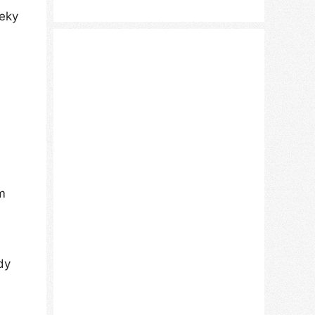
veky
m
dy