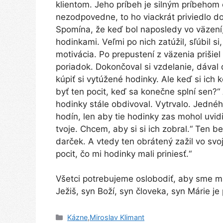
klientom. Jeho príbeh je silným príbehom 
nezodpovedne, to ho viackrát priviedlo do
Spomína, že keď bol naposledy vo väzení,
hodinkami. Veľmi po nich zatúžil, sľúbil si,
motivácia. Po prepustení z väzenia prišiel 
poriadok. Dokončoval si vzdelanie, dával 
kúpiť si vytúžené hodinky. Ale keď si ich 
byť ten pocit, keď sa konečne splní sen?“
hodinky stále obdivoval. Vytrvalo. Jednéh
hodín, len aby tie hodinky zas mohol uvidie
tvoje. Chcem, aby si si ich zobral.“ Ten 
darček. A vtedy ten obrátený zažil vo svoj
pocit, čo mi hodinky mali priniesť.“
Všetci potrebujeme oslobodiť, aby sme mier
Ježiš, syn Boží, syn človeka, syn Márie j
Kategórie
Kázne
,
Miroslav Klimant