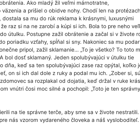
obrátenia. Ako mladý žil veľmi márnotratne,
 väzenia a prišiel o obidve nohy. Chodí len na protézach
 dostala sa mu do rúk reklama k krásnymi, luxusnými
 že raz si na ne zarobí a kúpi si ich. Bola to pre neho ve
do útulku. Postupne zažil obrátenie a začal si v živote r
do poriadku vzťahy, spĺňal si sny. Nakoniec sa mu podar
konečne pripol, zažil sklamanie… „To je všetko? To toto 
 A bol dosť sklamaný. Jeden spolubývajúci v útulku tie
o dňa, keď sa ten spolubývajúci zase raz opýtal, koľko j
ť, on si ich dal dole z ruky a podal mu ich. „Zober si, s
bezdomovec sa rozplakal od dojatia, keď držal v ruke krá
om vnútri čosi moc silné a pochopil: „Toto je ten správn
ili na tie správne terče, aby sme sa v živote nestratili.
e pre nás vzorom vydareného človeka a náš vysloboditeľ.