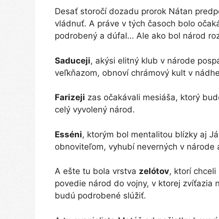
Desať storočí dozadu prorok Nátan pred
vládnuť. A práve v tých časoch bolo očak
podrobený a dúfal… Ale ako bol národ rozd
Saduceji
, akýsi elitný klub v národe pos
veľkňazom, obnoví chrámový kult v nád
Farizeji
zas očakávali mesiáša, ktorý bud
celý vyvolený národ.
Esséni
, ktorým bol mentalitou blízky aj J
obnoviteľom, vyhubí neverných v národe a
A ešte tu bola vrstva
zelótov
, ktorí chcel
povedie národ do vojny, v ktorej zvíťazia 
budú podrobené slúžiť.