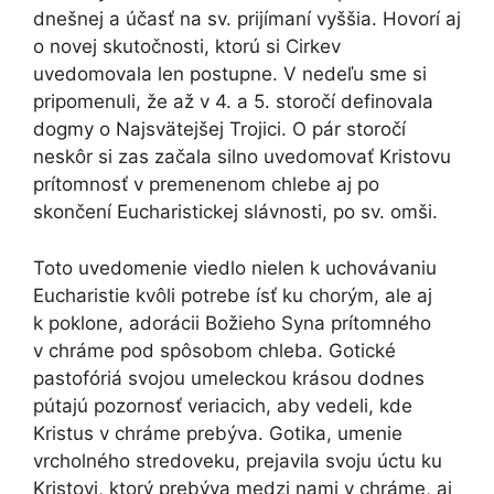
dnešnej a účasť na sv. prijímaní vyššia. Hovorí aj
o novej skutočnosti, ktorú si Cirkev
uvedomovala len postupne. V nedeľu sme si
pripomenuli, že až v 4. a 5. storočí definovala
dogmy o Najsvätejšej Trojici. O pár storočí
neskôr si zas začala silno uvedomovať Kristovu
prítomnosť v premenenom chlebe aj po
skončení Eucharistickej slávnosti, po sv. omši.
Toto uvedomenie viedlo nielen k uchovávaniu
Eucharistie kvôli potrebe ísť ku chorým, ale aj
k poklone, adorácii Božieho Syna prítomného
v chráme pod spôsobom chleba. Gotické
pastofóriá svojou umeleckou krásou dodnes
pútajú pozornosť veriacich, aby vedeli, kde
Kristus v chráme prebýva. Gotika, umenie
vrcholného stredoveku, prejavila svoju úctu ku
Kristovi, ktorý prebýva medzi nami v chráme, aj