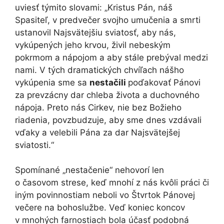
uviesť týmito slovami: „Kristus Pán, náš
Spasiteľ, v predvečer svojho umučenia a smrti
ustanovil Najsvätejšiu sviatosť, aby nás,
vykúpených jeho krvou, živil nebeským
pokrmom a nápojom a aby stále prebýval medzi
nami. V tých dramatických chvíľach nášho
vykúpenia sme sa
nestačili
poďakovať Pánovi
za prevzácny dar chleba života a duchovného
nápoja. Preto nás Cirkev, nie bez Božieho
riadenia, povzbudzuje, aby sme dnes vzdávali
vďaky a velebili Pána za dar Najsvätejšej
sviatosti.“
Spomínané „nestačenie“ nehovorí len
o časovom strese, keď mnohí z nás kvôli práci či
iným povinnostiam neboli vo Štvrtok Pánovej
večere na bohoslužbe. Veď koniec koncov
v mnohých farnostiach bola účasť podobná