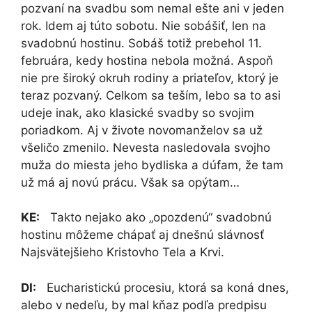
pozvaní na svadbu som nemal ešte ani v jeden
rok. Idem aj túto sobotu. Nie sobášiť, len na
svadobnú hostinu. Sobáš totiž prebehol 11.
februára, kedy hostina nebola možná. Aspoň
nie pre široký okruh rodiny a priateľov, ktorý je
teraz pozvaný. Celkom sa teším, lebo sa to asi
udeje inak, ako klasické svadby so svojim
poriadkom. Aj v živote novomanželov sa už
všeličo zmenilo. Nevesta nasledovala svojho
muža do miesta jeho bydliska a dúfam, že tam
už má aj novú prácu. Však sa opýtam…
KE:
Takto nejako ako „opozdenú“ svadobnú
hostinu môžeme chápať aj dnešnú slávnosť
Najsvätejšieho Kristovho Tela a Krvi.
DI:
Eucharistickú procesiu, ktorá sa koná dnes,
alebo v nedeľu, by mal kňaz podľa predpisu