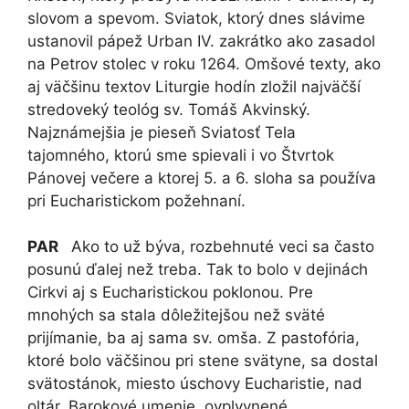
slovom a spevom. Sviatok, ktorý dnes slávime
ustanovil pápež Urban IV. zakrátko ako zasadol
na Petrov stolec v roku 1264. Omšové texty, ako
aj väčšinu textov Liturgie hodín zložil najväčší
stredoveký teológ sv. Tomáš Akvinský.
Najznámejšia je pieseň Sviatosť Tela
tajomného, ktorú sme spievali i vo Štvrtok
Pánovej večere a ktorej 5. a 6. sloha sa používa
pri Eucharistickom požehnaní.
PAR
Ako to už býva, rozbehnuté veci sa často
posunú ďalej než treba. Tak to bolo v dejinách
Cirkvi aj s Eucharistickou poklonou. Pre
mnohých sa stala dôležitejšou než sväté
prijímanie, ba aj sama sv. omša. Z pastofória,
ktoré bolo väčšinou pri stene svätyne, sa dostal
svätostánok, miesto úschovy Eucharistie, nad
oltár. Barokové umenie, ovplyvnené