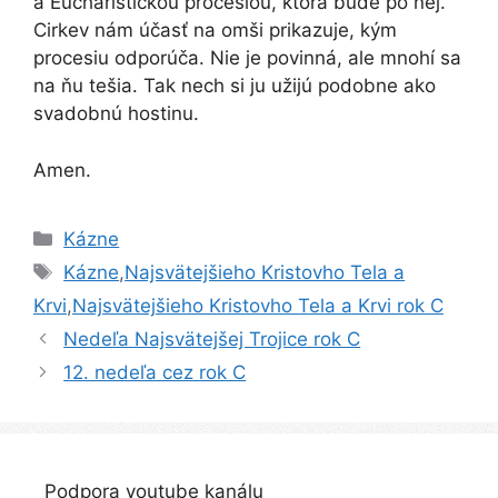
a Eucharistickou procesiou, ktorá bude po nej.
Cirkev nám účasť na omši prikazuje, kým
procesiu odporúča. Nie je povinná, ale mnohí sa
na ňu tešia. Tak nech si ju užijú podobne ako
svadobnú hostinu.
Amen.
Kategórie
Kázne
Značky
Kázne
,
Najsvätejšieho Kristovho Tela a
Krvi
,
Najsvätejšieho Kristovho Tela a Krvi rok C
Navigácia
Nedeľa Najsvätejšej Trojice rok C
článkami
12. nedeľa cez rok C
Podpora youtube kanálu