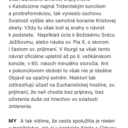
v Katolicizme najmä Tridentským koncilom
a protireformáciou, tak vynieslo úschovu
Sviatosti vyššie ako samotné konanie Kristovej
obety. Vždy tu však boli aj snahy o návrat
k podstate. Napríklad úcta k Božskému Srdcu
Ježišovmu, alebo náuka sv. Pia X. o skorom
i častom sv. prijímaní. V liturgii sa však tento
návrat oficiálne uplatnil až po II. vatikánskom
koncile, v 60. rokoch minulého storočia. Ani
v pokoncilovom období to však nie je ideálne.
Objavil sa opačný extrém. Niektorí tak
zdôrazňujú účasť na Eucharistickej hostine, sv.
prijímaní, že naň chodia bez prípravy, bez
očistenia duše od hriechov vo sviatosti
zmierenia.
MY
A tak vidíme, že cesta spolužitia je nielen
v manželstve, ale aj v kontakte Krista s Cirkvou