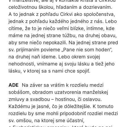
celoživotnou školou, hľadaním a dozrievaním.
A to jednak z pohľadu Cirkvi ako spoločenstva,
jednak z pohľadu každého jedného z nás. Lebo
cítime, že to je niečo veľmi blízke, intímne, kde
máme na jednej strane túžbu, na druhej obavu,
aby sme niečo nepokazili. Na jednej strane pred
sv. prijímaním povieme „Pane nie som hoden“,
na druhej naň ideme. Lebo okrem svojej
nehodnosti, vnímame aj svoju lásku a tiež jeho
lásku, v ktorej sa s nami chce spojiť.
ADE
Na záver sa vrátim k rozdielu medzi
sobášom, obradom uzatvorenia manželskej
zmluvy a svadbou – hostinou, či oslavou.
Každému je jasné, čo je dôležitejšie. K tomuto
rozdielu by sme mohli pripodobniť rozdiel medzi
sv. omšou, na ktorej sme účastní,