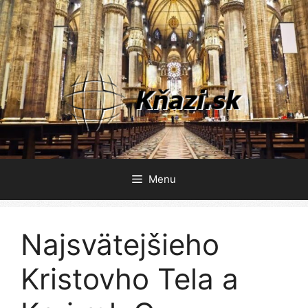
Preskočiť
na
obsah
Menu
Najsvätejšieho
Kristovho Tela a