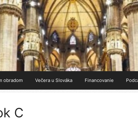
m obradom
Večera u Slováka
Financovanie
Podc
ok C