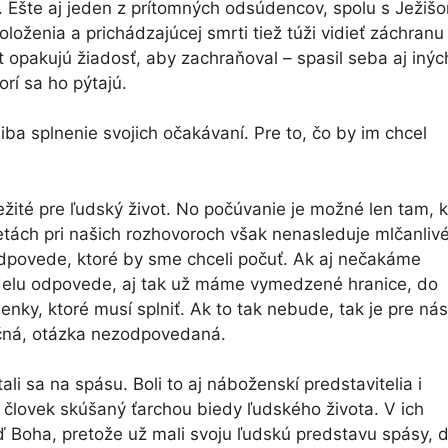
 Ešte aj jeden z prítomných odsúdencov, spolu s Ježiš
loženia a prichádzajúcej smrti tiež túži vidieť záchranu
át opakujú žiadosť, aby zachraňoval – spasil seba aj inýc
rí sa ho pýtajú.
ba splnenie svojich očakávaní. Pre to, čo by im chcel
ežité pre ľudský život. No počúvanie je možné len tam, 
etách pri našich rozhovoroch však nenasleduje mlčanliv
povede, ktoré by sme chceli počuť. Ak aj nečakáme
elu odpovede, aj tak už máme vymedzené hranice, do
ky, ktoré musí splniť. Ak to tak nebude, tak je pre nás
čná, otázka nezodpovedaná.
ali sa na spásu. Boli to aj náboženskí predstavitelia i
j človek skúšaný ťarchou biedy ľudského života. V ich
 Boha, pretože už mali svoju ľudskú predstavu spásy, 