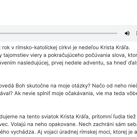
ok v rímsko-katolíckej cirkvi je nedeľou Krista Kráľa.
y tajomstiev viery a pokračujúceho počúvania slova, kto
vením nasledujúcej, prvej nedele adventu, sa hneď ďal
vedá Boh skutočne na moje otázky? Načo od neho nie
ával? Ak nevie splniť moje očakávania, vie ma teda vôb
ledujeme na tento sviatok Krista Kráľa, prítomní ľudia tiež
 vec. Volajú na neho opakovane. Nech zachráni sám seb
ého vychádza. Aj vojaci úradnej rímskej moci, ktorej je 