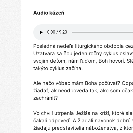
Audio kázeň
Posledná nedeľa liturgického obdobia cez r
Uzatvára sa ňou jeden ročný cyklus oslav
svojim deťom, nám ľuďom, Boh hovorí. Slá
takýto cyklus začína.
Ale načo vôbec mám Boha počúvať? Odpo
žiadať, ak neodpovedá tak, ako som očak
zachrániť?
Vo chvíli utrpenia Ježiša na kríži, ktoré s
čakali odpoveď. A žiadali navonok dobrú
žiadajú predstavitelia náboženstva, z ktor