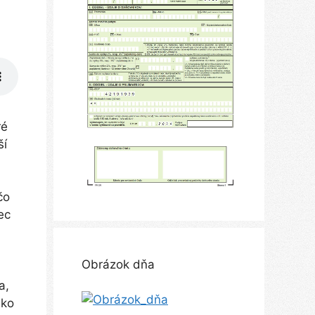
ré
ší
čo
ec
Obrázok dňa
a,
ako