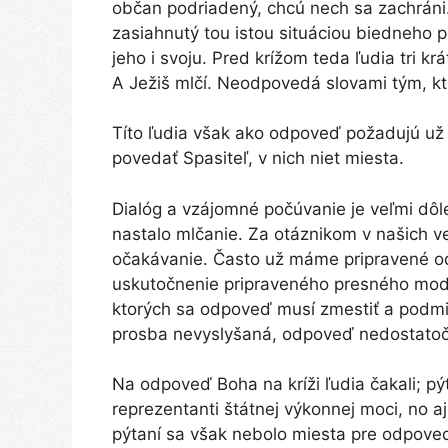
občan podriadený, chcú nech sa zachráni.
zasiahnutý tou istou situáciou biedneho po
jeho i svoju. Pred krížom teda ľudia tri kr
A Ježiš mlčí. Neodpovedá slovami tým, kto
Títo ľudia však ako odpoveď požadujú už i
povedať Spasiteľ, v nich niet miesta.
Dialóg a vzájomné počúvanie je veľmi dôl
nastalo mlčanie. Za otáznikom v našich v
očakávanie. Často už máme pripravené od
uskutočnenie pripraveného presného mod
ktorých sa odpoveď musí zmestiť a podmien
prosba nevyslyšaná, odpoveď nedostato
Na odpoveď Boha na kríži ľudia čakali; pýt
reprezentanti štátnej výkonnej moci, no a
pýtaní sa však nebolo miesta pre odpoveď