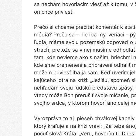
sa nechám hovoriacim viesť až k tomu, v
on chce priviesť.
Prečo si chceme prečítať komentár k stat
médiá? Prečo sa – nie iba my, veriaci – p
ľudia, máme svoju pozemskú odpoveď o 
strach, pretože sa v nej musíme odhodlať 
tam, kde nevieme ako s našimi hriechmi n
kde sme premenení a pripravení odhaliť 
môžem priviesť iba ja sám. Keď uverím je
kajúceho lotra na kríži: „Ježišu, spomeň 
nehľadám svoju ľudskú predstavu spásy, a
vtedy môže Boh prerušiť svoje mlčanie, 
svojho srdca, v ktorom hovorí áno celej mo
Vyrozpráva to aj pieseň chválovej kapely 
ktorý kraľuje a na kríži vraví: „Za teba
počuť slová Kráľa: „Veru, hovorím ti: Dn