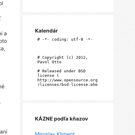
ol
ť
Kalendár
i a
oto
ka,
né
.
KÁZNE podľa kňazov
aní
Miroslav Kliment