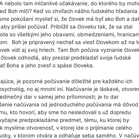
 A nebolo tam mlčanlivé očakávanie, do ktorého by moh
, keď Boh mlčí? Keď vo chvíľach nášho ľudského hľadania
me pokúšaní myslieť si, že človek má byť ako Boh a da
y prišiel počúvať. Priblížil sa človeku tak, že sa stal
ota so všetkými jeho obavami, obmedzeniami, hranicam
om. Boh je pripravený nechať sa viesť človekom až na t
ovek vidí aj svoj hriech. Tam Boh počúva vyznanie člove
 človek odhodlá, aby prestal predkladať svoje ľudské
ať Boha a jeho zvesť o spáse človeka.
júce, je pozorné počúvanie dôležité pre každého ich
psychológ, no aj mnohí iní. Načúvanie je láskavé, otvore
jedinečný dar v samej jeho prítomnosti; je to dar
líšenie načúvania od jednoduchého počúvania má dôvod
tomu, kto hovorí, aby sme ho nesledovali s už dopredu
vyčajne predpokladáme predmet, tému, ku ktorej by
 myslíme otvorenosť, v ktorej ide o prijímanie celého
soby, v ktorom otvára a odhaľuje seba samého. V načúv