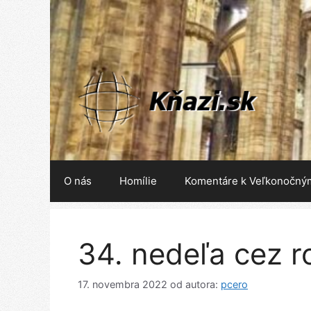
Preskočiť
na
obsah
O nás
Homílie
Komentáre k Veľkonočný
34. nedeľa cez r
17. novembra 2022
od autora:
pcero