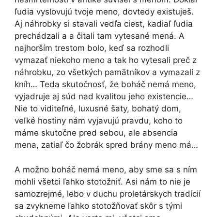
ľudia vyslovujú tvoje meno, dovtedy existuješ.
Aj náhrobky si stavali vedľa ciest, kadiaľ ľudia
prechádzali a a čitali tam vytesané mená. A
najhorším trestom bolo, keď sa rozhodli
vymazať niekoho meno a tak ho vytesali preč z
náhrobku, zo všetkých pamätníkov a vymazali z
kníh… Teda skutočnosť, že boháč nemá meno,
vyjadruje aj súd nad kvalitou jeho existencie…
Nie to viditeľné, luxusné šaty, bohatý dom,
veľké hostiny nám vyjavujú pravdu, koho to
máme skutočne pred sebou, ale absencia
mena, zatiaľ čo žobrák spred brány meno má…
A možno boháč nemá meno, aby sme sa s ním
mohli všetci ľahko stotožniť. Asi nám to nie je
samozrejmé, lebo v duchu proletárskych tradícií
sa zvykneme ľahko stotožňovať skôr s tými