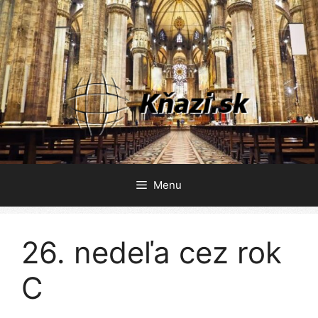
Preskočiť
na
obsah
Menu
26. nedeľa cez rok
C