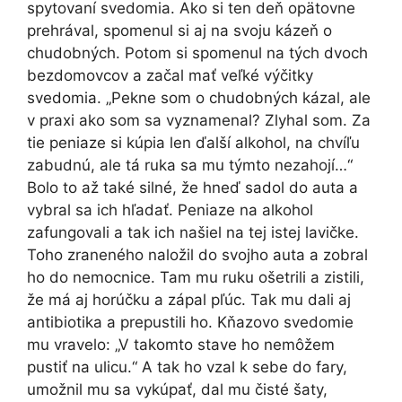
spytovaní svedomia. Ako si ten deň opätovne
prehrával, spomenul si aj na svoju kázeň o
chudobných. Potom si spomenul na tých dvoch
bezdomovcov a začal mať veľké výčitky
svedomia. „Pekne som o chudobných kázal, ale
v praxi ako som sa vyznamenal? Zlyhal som. Za
tie peniaze si kúpia len ďalší alkohol, na chvíľu
zabudnú, ale tá ruka sa mu týmto nezahojí…“
Bolo to až také silné, že hneď sadol do auta a
vybral sa ich hľadať. Peniaze na alkohol
zafungovali a tak ich našiel na tej istej lavičke.
Toho zraneného naložil do svojho auta a zobral
ho do nemocnice. Tam mu ruku ošetrili a zistili,
že má aj horúčku a zápal pľúc. Tak mu dali aj
antibiotika a prepustili ho. Kňazovo svedomie
mu vravelo: „V takomto stave ho nemôžem
pustiť na ulicu.“ A tak ho vzal k sebe do fary,
umožnil mu sa vykúpať, dal mu čisté šaty,