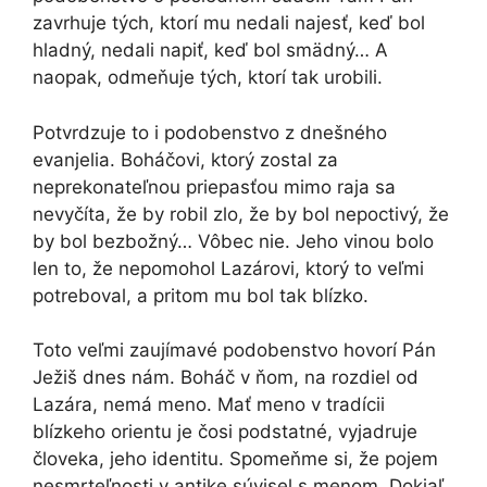
zavrhuje tých, ktorí mu nedali najesť, keď bol
hladný, nedali napiť, keď bol smädný… A
naopak, odmeňuje tých, ktorí tak urobili.
Potvrdzuje to i podobenstvo z dnešného
evanjelia. Boháčovi, ktorý zostal za
neprekonateľnou priepasťou mimo raja sa
nevyčíta, že by robil zlo, že by bol nepoctivý, že
by bol bezbožný… Vôbec nie. Jeho vinou bolo
len to, že nepomohol Lazárovi, ktorý to veľmi
potreboval, a pritom mu bol tak blízko.
Toto veľmi zaujímavé podobenstvo hovorí Pán
Ježiš dnes nám. Boháč v ňom, na rozdiel od
Lazára, nemá meno. Mať meno v tradícii
blízkeho orientu je čosi podstatné, vyjadruje
človeka, jeho identitu. Spomeňme si, že pojem
nesmrteľnosti v antike súvisel s menom. Dokiaľ