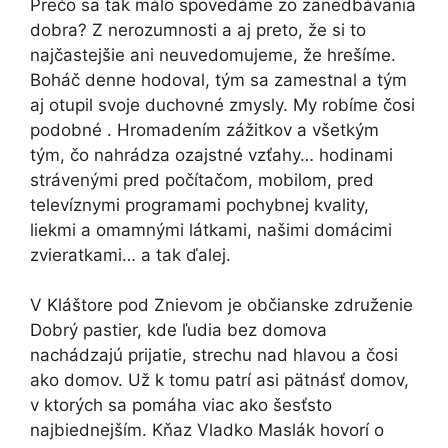
Prečo sa tak málo spovedáme zo zanedbávania
dobra? Z nerozumnosti a aj preto, že si to
najčastejšie ani neuvedomujeme, že hrešíme.
Boháč denne hodoval, tým sa zamestnal a tým
aj otupil svoje duchovné zmysly. My robíme čosi
podobné . Hromadením zážitkov a všetkým
tým, čo nahrádza ozajstné vzťahy… hodinami
strávenými pred počítačom, mobilom, pred
televíznymi programami pochybnej kvality,
liekmi a omamnými látkami, našimi domácimi
zvieratkami… a tak ďalej.
V Kláštore pod Znievom je občianske združenie
Dobrý pastier, kde ľudia bez domova
nachádzajú prijatie, strechu nad hlavou a čosi
ako domov. Už k tomu patrí asi pätnásť domov,
v ktorých sa pomáha viac ako šesťsto
najbiednejším. Kňaz Vladko Maslák hovorí o