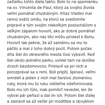
začiatku tohto diela takto: Bolo to na spomienku
na sv. Vincenta de Paul, ktorý za svojho života
veľmi pomáhal chudobným. Kňaz Vladko mal
rannú svätú omšu, na ktorú sa svedomite
pripravil a tým svojim niekoľkým poslucháčom s
veľkým zápalom hovoril, ako je dobré pomáhať
chudobným, ako nás títo môžu priviesť k Bohu.
Hovoril tak pekne, že až samému sa mu to
páčilo a mal z toho dobrý pocit. Potom počas
dňa šiel do okresného mesta čosi vybaviť. Keď
šiel okolo jedného parku, uvidel tam na lavičke
dvoch bezdomovcov. Pristavil sa pri nich a
porozprával sa s nimi. Boli pripití, špinaví, veľmi
smrdeli a jeden z nich mal čerstvú zlomeninu
ruky, ktorá mu tú ruku viditeľne zdeformovala.
Bolo mu ich ľúto, inak pomôcť nevedel, len že
vybral pár peňazí a dal im ich. Potom šiel ďalej
a zastavil sa až večer pri modlitbe a obvyklom