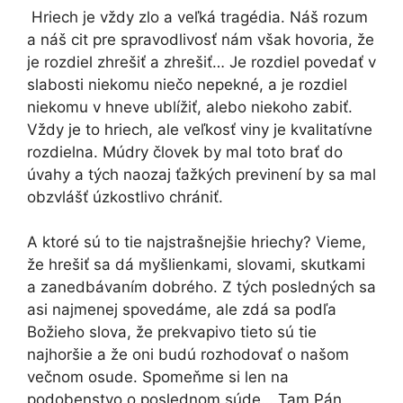
Hriech je vždy zlo a veľká tragédia. Náš rozum
a náš cit pre spravodlivosť nám však hovoria, že
je rozdiel zhrešiť a zhrešiť… Je rozdiel povedať v
slabosti niekomu niečo nepekné, a je rozdiel
niekomu v hneve ublížiť, alebo niekoho zabiť.
Vždy je to hriech, ale veľkosť viny je kvalitatívne
rozdielna. Múdry človek by mal toto brať do
úvahy a tých naozaj ťažkých previnení by sa mal
obzvlášť úzkostlivo chrániť.
A ktoré sú to tie najstrašnejšie hriechy? Vieme,
že hrešiť sa dá myšlienkami, slovami, skutkami
a zanedbávaním dobrého. Z tých posledných sa
asi najmenej spovedáme, ale zdá sa podľa
Božieho slova, že prekvapivo tieto sú tie
najhoršie a že oni budú rozhodovať o našom
večnom osude. Spomeňme si len na
podobenstvo o poslednom súde… Tam Pán