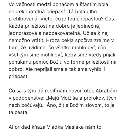
Vo večnosti medzi boháčom a šťastím bola
neprekonateľná priepasť. Tá bola dlho
prehlbovaná. Viete, čo je tou priepasťou? Čas.
Každá príležitosť na dobro je jedinečná,
jednorázová a neopakovateľná. Už sa k nej
nemožno vrátiť. Hrôza pekla spočíva zrejme v
tom, že uvidíme, čo všetko mohlo byť, čím
všetkým sme mohli byť, keby sme vtedy prijali
ponúkanú pomoc Božiu vo forme príležitosti na
dobro. Ale neprijali sme a tak sme vyhĺbili
priepasť.
Čo sa s tým dá robiť nám hovorí otec Abrahám
v podobenstve: „Majú Mojžiša a prorokov, tých
nech počúvajú.“ Áno, žiť s Božím slovom, to je
tá cesta.
Aj príklad kňaza Vladka Masláka nám to