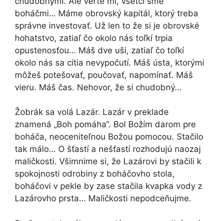
chudobnými. Ale verte mi, všetci sme
boháčmi… Máme obrovský kapitál, ktorý treba
správne investovať. Už len to že si je obrovské
hohatstvo, zatiaľ čo okolo nás toľkí trpia
opustenosťou… Máš dve uši, zatiaľ čo toľkí
okolo nás sa cítia nevypočutí. Máš ústa, ktorými
môžeš potešovať, poučovať, napomínať. Máš
vieru. Máš čas. Nehovor, že si chudobný…
Žobrák sa volá Lazár. Lazár v preklade
znamená „Boh pomáha“. Bol Božím darom pre
boháča, neoceniteľnou Božou pomocou. Stačilo
tak málo… O šťastí a nešťastí rozhodujú naozaj
maličkosti. Všimnime si, že Lazárovi by stačili k
spokojnosti odrobiny z boháčovho stola,
boháčovi v pekle by zase stačila kvapka vody z
Lazárovho prsta… Maličkosti nepodceňujme.