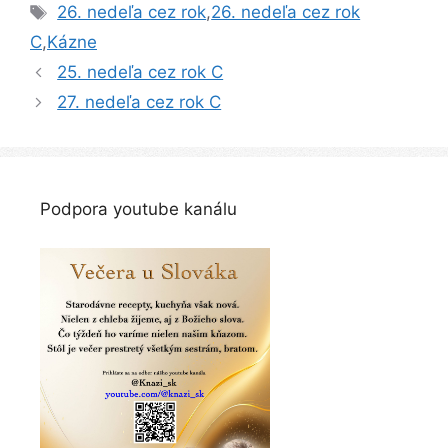
Značky
26. nedeľa cez rok
,
26. nedeľa cez rok
C
,
Kázne
Navigácia
25. nedeľa cez rok C
článkami
27. nedeľa cez rok C
Podpora youtube kanálu