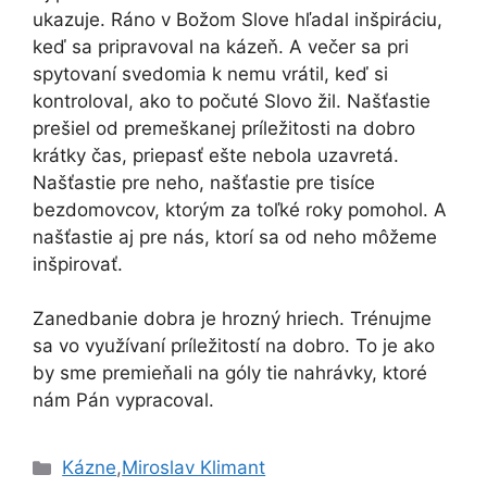
ukazuje. Ráno v Božom Slove hľadal inšpiráciu,
keď sa pripravoval na kázeň. A večer sa pri
spytovaní svedomia k nemu vrátil, keď si
kontroloval, ako to počuté Slovo žil. Našťastie
prešiel od premeškanej príležitosti na dobro
krátky čas, priepasť ešte nebola uzavretá.
Našťastie pre neho, našťastie pre tisíce
bezdomovcov, ktorým za toľké roky pomohol. A
našťastie aj pre nás, ktorí sa od neho môžeme
inšpirovať.
Zanedbanie dobra je hrozný hriech. Trénujme
sa vo využívaní príležitostí na dobro. To je ako
by sme premieňali na góly tie nahrávky, ktoré
nám Pán vypracoval.
Kategórie
Kázne
,
Miroslav Klimant