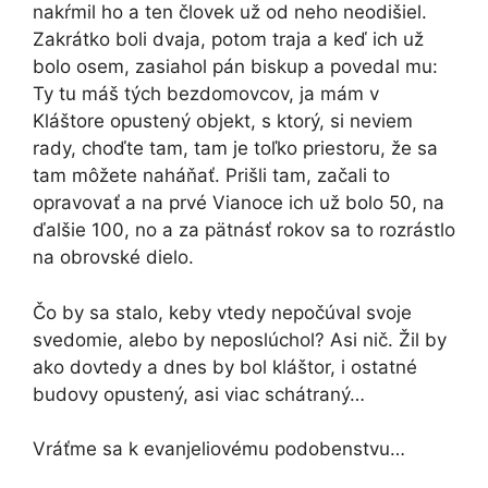
nakŕmil ho a ten človek už od neho neodišiel.
Zakrátko boli dvaja, potom traja a keď ich už
bolo osem, zasiahol pán biskup a povedal mu:
Ty tu máš tých bezdomovcov, ja mám v
Kláštore opustený objekt, s ktorý, si neviem
rady, choďte tam, tam je toľko priestoru, že sa
tam môžete naháňať. Prišli tam, začali to
opravovať a na prvé Vianoce ich už bolo 50, na
ďalšie 100, no a za pätnásť rokov sa to rozrástlo
na obrovské dielo.
Čo by sa stalo, keby vtedy nepočúval svoje
svedomie, alebo by neposlúchol? Asi nič. Žil by
ako dovtedy a dnes by bol kláštor, i ostatné
budovy opustený, asi viac schátraný…
Vráťme sa k evanjeliovému podobenstvu…