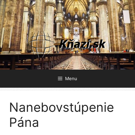
Preskočiť
na
obsah
Menu
Nanebovstúpenie
Pána