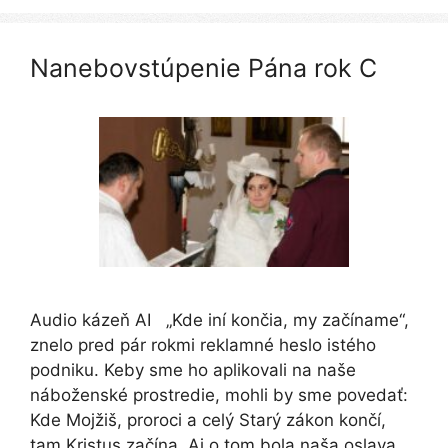
Nanebovstúpenie Pána rok C
Audio kázeň AI „Kde iní končia, my začíname“,
znelo pred pár rokmi reklamné heslo istého
podniku. Keby sme ho aplikovali na naše
náboženské prostredie, mohli by sme povedať:
Kde Mojžiš, proroci a celý Starý zákon končí,
tam Kristus začína. Aj o tom bola naša oslava