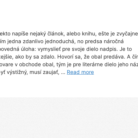
ekto napíše nejaký článok, alebo knihu, ešte je zvyčajne
ím jedna zdanlivo jednoduchá, no predsa náročná
ovedná úloha: vymyslieť pre svoje dielo nadpis. Je to
tejšie, ako by sa zdalo. Hovorí sa, že obal predáva. A č
tovare v obchode obal, tým je pre literárne dielo jeho ná
yť výstižný, musí zaujať, …
Read more