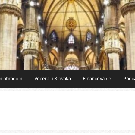
m obradom
Večera u Slováka
Financovanie
Podc