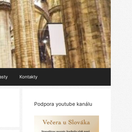
asty
Kontakty
Podpora youtube kanálu