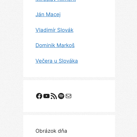
Ján Macej
Vladimír Slovák
Dominik Markoš
Večera u Slováka
Facebook
YouTube
Odoberanie RSS
Spotify
E-mail
Obrázok dňa