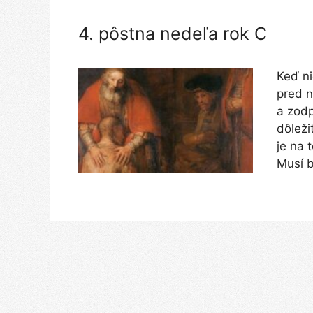
4. pôstna nedeľa rok C
Keď ni
pred n
a zodp
dôleži
je na 
Musí b