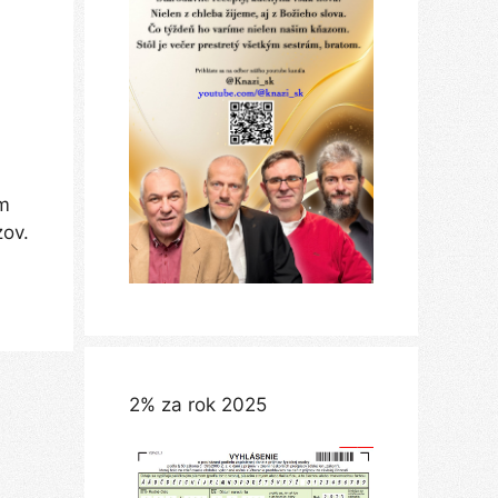
ím
zov.
2% za rok 2025