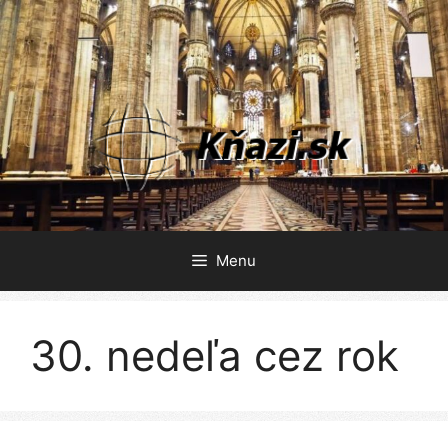
Preskočiť
na
obsah
Menu
30. nedeľa cez rok