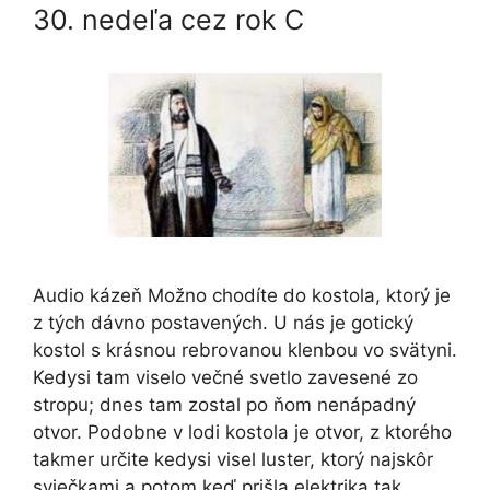
30. nedeľa cez rok C
Audio kázeň Možno chodíte do kostola, ktorý je
z tých dávno postavených. U nás je gotický
kostol s krásnou rebrovanou klenbou vo svätyni.
Kedysi tam viselo večné svetlo zavesené zo
stropu; dnes tam zostal po ňom nenápadný
otvor. Podobne v lodi kostola je otvor, z ktorého
takmer určite kedysi visel luster, ktorý najskôr
sviečkami a potom keď prišla elektrika tak …