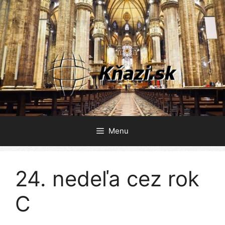
Preskočiť
na
obsah
Menu
24. nedeľa cez rok
C