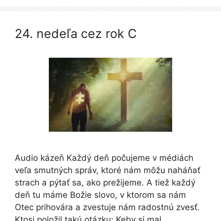
24. nedeľa cez rok C
Audio kázeň Každý deň počujeme v médiách
veľa smutných správ, ktoré nám môžu naháňať
strach a pýtať sa, ako prežijeme. A tiež každý
deň tu máme Božie slovo, v ktorom sa nám
Otec prihovára a zvestuje nám radostnú zvesť.
Ktosi položil takú otázku: Keby si mal