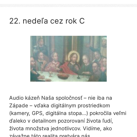
22. nedeľa cez rok C
Audio kázeň Naša spoločnosť – nie iba na
Západe – vďaka digitálnym prostriedkom
(kamery, GPS, digitálna stopa…) pokročila veľmi
ďaleko v detailnom pozorovaní života ľudí,
života množstva jednotlivcov. Vidíme, ako
závažne táto realita pretvára nás,