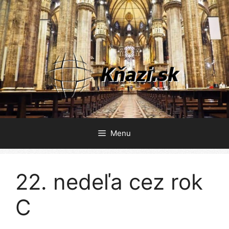
Preskočiť
na
obsah
Menu
22. nedeľa cez rok
C