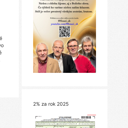
é
vo
é
.
2% za rok 2025