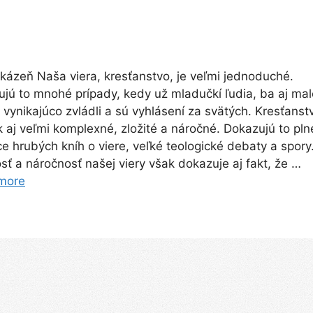
kázeň Naša viera, kresťanstvo, je veľmi jednoduché.
jú to mnohé prípady, kedy už mladučkí ľudia, ba aj mal
o vynikajúco zvládli a sú vyhlásení za svätých. Kresťanst
k aj veľmi komplexné, zložité a náročné. Dokazujú to pln
ce hrubých kníh o viere, veľké teologické debaty a spory
osť a náročnosť našej viery však dokazuje aj fakt, že …
more