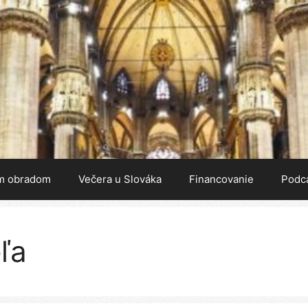
m obradom
Večera u Slováka
Financovanie
Podc
ľa