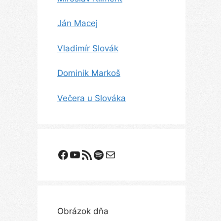
Ján Macej
Vladimír Slovák
Dominik Markoš
Večera u Slováka
Facebook
YouTube
Odoberanie RSS
Spotify
E-mail
Obrázok dňa