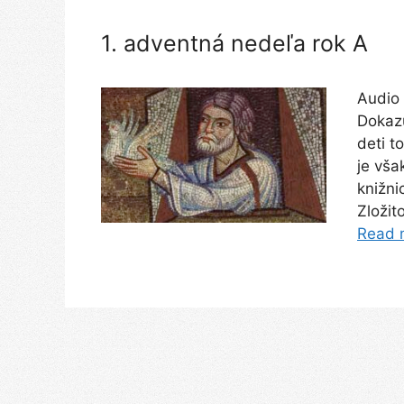
1. adventná nedeľa rok A
Audio 
Dokazu
deti t
je vša
knižni
Zložit
Read 