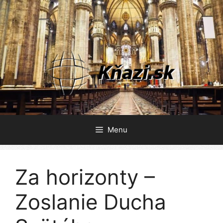
Preskočiť
na
obsah
Menu
Za horizonty –
Zoslanie Ducha