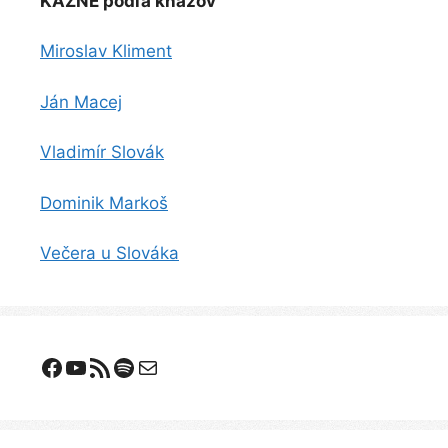
KÁZNE podľa kňazov
Miroslav Kliment
Ján Macej
Vladimír Slovák
Dominik Markoš
Večera u Slováka
Facebook
YouTube
Odoberanie RSS
Spotify
E-mail