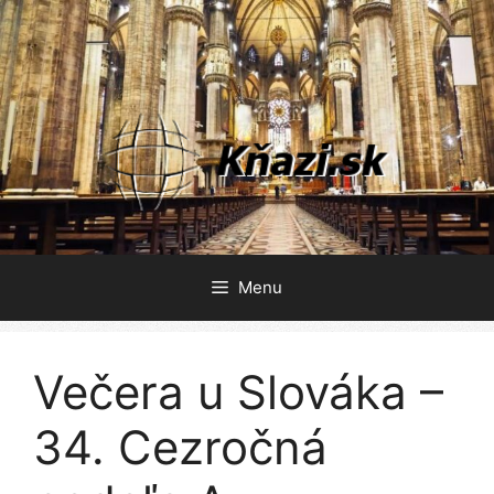
Preskočiť
na
obsah
Menu
Večera u Slováka –
34. Cezročná