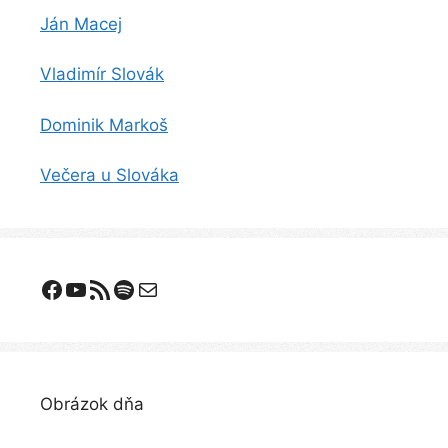
Ján Macej
Vladimír Slovák
Dominik Markoš
Večera u Slováka
Facebook
YouTube
Odoberanie RSS
Spotify
E-mail
Obrázok dňa