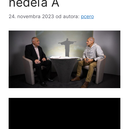
nedeľa A
24. novembra 2023
od autora:
pcero