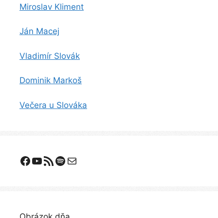
Miroslav Kliment
Ján Macej
Vladimír Slovák
Dominik Markoš
Večera u Slováka
Facebook
YouTube
Odoberanie RSS
Spotify
E-mail
Obrázok dňa