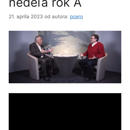
nedeľa rok A
21. apríla 2023
od autora:
pcero