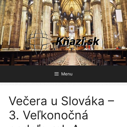
Preskočiť
na
obsah
Menu
Večera u Slováka –
3. Veľkonočná