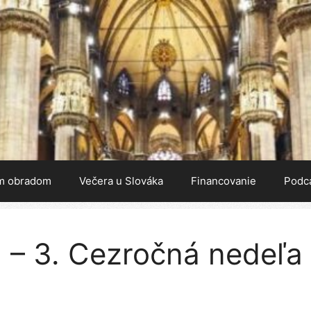
m obradom
Večera u Slováka
Financovanie
Podc
 – 3. Cezročná nedeľa