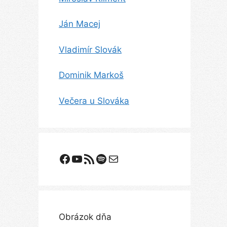
Ján Macej
Vladimír Slovák
Dominik Markoš
Večera u Slováka
Facebook
YouTube
Odoberanie RSS
Spotify
E-mail
Obrázok dňa