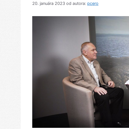
20. januára 2023
od autora:
pcero