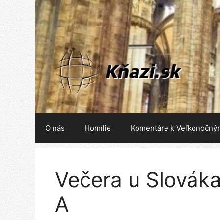
Preskočiť
na
obsah
O nás
Homílie
Komentáre k Veľkonočný
Večera u Slováka
A