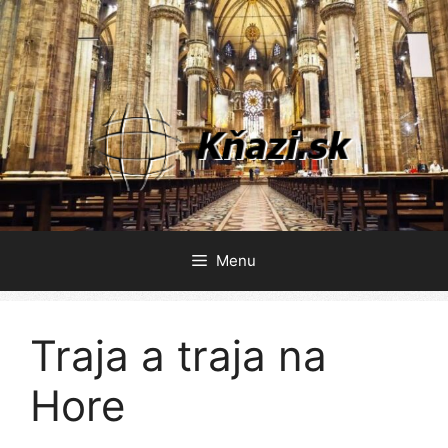
Preskočiť
na
obsah
Menu
Traja a traja na
Hore