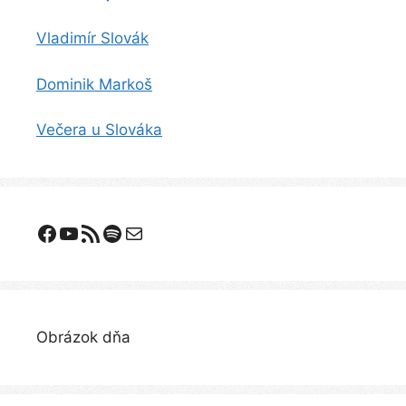
Vladimír Slovák
Dominik Markoš
Večera u Slováka
Facebook
YouTube
Odoberanie RSS
Spotify
E-mail
Obrázok dňa