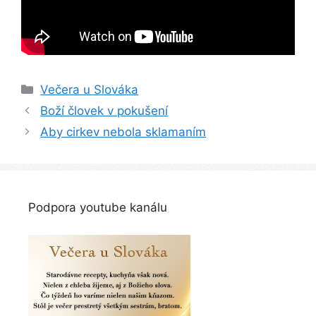
Kategórie
Večera u Slováka
Navigácia
Boží človek v pokušení
článkami
Aby cirkev nebola sklamaním
Podpora youtube kanálu