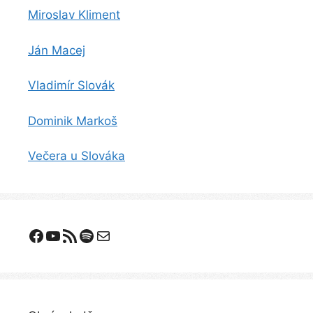
Miroslav Kliment
Ján Macej
Vladimír Slovák
Dominik Markoš
Večera u Slováka
Facebook
YouTube
Odoberanie RSS
Spotify
E-mail