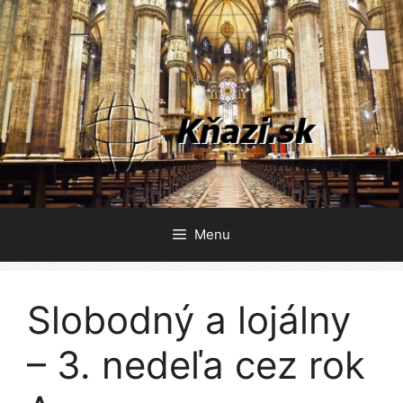
Preskočiť
na
obsah
Menu
Slobodný a lojálny
– 3. nedeľa cez rok