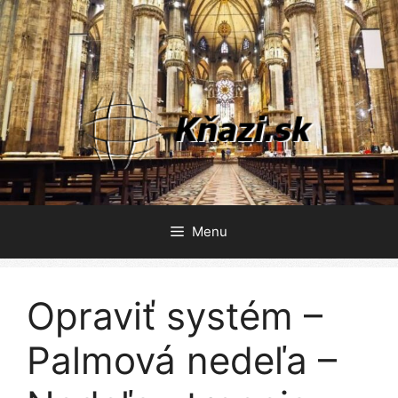
Preskočiť
na
obsah
Menu
Opraviť systém –
Palmová nedeľa –