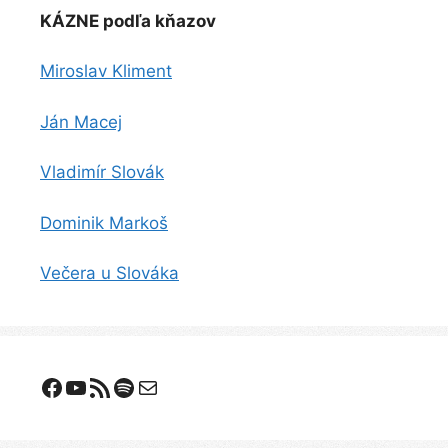
KÁZNE podľa kňazov
Miroslav Kliment
Ján Macej
Vladimír Slovák
Dominik Markoš
Večera u Slováka
Facebook
YouTube
Odoberanie RSS
Spotify
E-mail