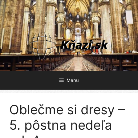
Preskočiť
na
obsah
Menu
Oblečme si dresy –
5. pôstna nedeľa