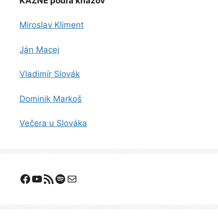
KÁZNE podľa kňazov
Miroslav Kliment
Ján Macej
Vladimír Slovák
Dominik Markoš
Večera u Slováka
Facebook
YouTube
Odoberanie RSS
Spotify
E-mail