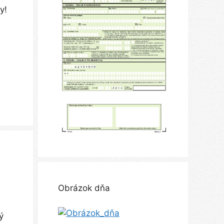
y!
Obrázok dňa
ý