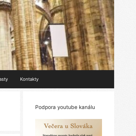
asty
Kontakty
Podpora youtube kanálu