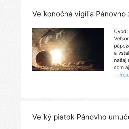
Veľkonočná vigília Pánovho
Úvod:
Veľkon
pápeža
a vsta
našej 
som aj
…
Rea
Veľký piatok Pánovho umuče