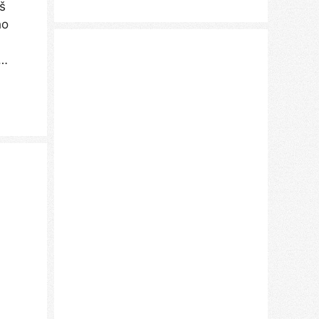
š
ho
 …