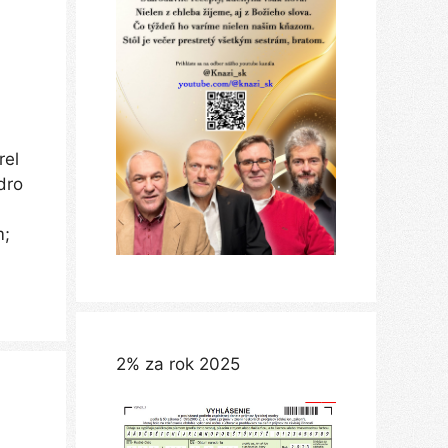
rel
dro
m;
2% za rok 2025