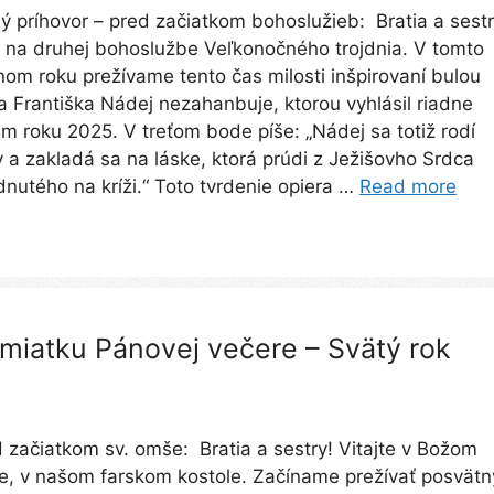
 príhovor – pred začiatkom bohoslužieb: Bratia a sestr
e na druhej bohoslužbe Veľkonočného trojdnia. V tomto
jnom roku prežívame tento čas milosti inšpirovaní bulou
 Františka Nádej nezahanbuje, ktorou vyhlásil riadne
um roku 2025. V treťom bode píše: „Nádej sa totiž rodí
y a zakladá sa na láske, ktorá prúdi z Ježišovho Srdca
nutého na kríži.“ Toto tvrdenie opiera …
Read more
miatku Pánovej večere – Svätý rok
d začiatkom sv. omše: Bratia a sestry! Vitajte v Božom
, v našom farskom kostole. Začíname prežívať posvätn