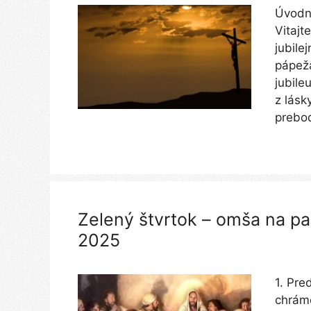
Úvodný
Vitajt
jubile
pápeža
jubile
z lásk
prebod
Zelený štvrtok – omša na pa
2025
1. Pre
chráme