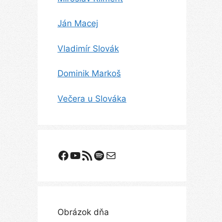
Ján Macej
Vladimír Slovák
Dominik Markoš
Večera u Slováka
Facebook
YouTube
Odoberanie RSS
Spotify
E-mail
Obrázok dňa