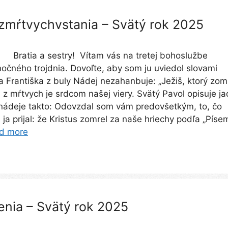
 zmŕtvychvstania – Svätý rok 2025
 Bratia a sestry! Vítam vás na tretej bohoslužbe
očného trojdnia. Dovoľte, aby som ju uviedol slovami
 Františka z buly Nádej nezahanbuje: „Ježiš, ktorý zom
l z mŕtvych je srdcom našej viery. Svätý Pavol opisuje ja
nádeje takto: Odovzdal som vám predovšetkým, to, čo
 ja prijal: že Kristus zomrel za naše hriechy podľa „Píse
d more
nia – Svätý rok 2025