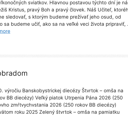
ľkonočných sviatkov. Hlavnou postavou týchto dní je ná
žiš Kristus, pravý Boh a pravý človek. Náš Učiteľ, ktoré
 sledovať, s ktorým budeme prežívať jeho osud, od
o sa budeme učiť, ako sa na veľké veci života pripraviť,
more
obradom
 výročiu Banskobystrickej diecézy Štvrtok – omša na
ov BB diecézy) Veľký piatok Utrpenia Pána 2026 (250
novho zmŕtvychvstania 2026 (250 rokov BB diecézy)
ätom roku 2025 Zelený štvrtok – omša na pamiatku