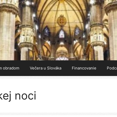
m obradom
Večera u Slováka
Financovanie
Podc
ej noci