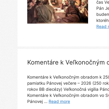
čas Ve
Pán Je
budeme
ktoréh
Read 
Komentáre k Veľkonočným 
Komentáre k Veľkonočným obradom k 250.
pamiatku Pánovej večere – 2026 (250 rok
rokov BB diecézy) Veľkonočná vigília Pá
Komentáre k Veľkonočným obradom vo Sv
Pánovej …
Read more